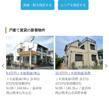
路線・駅を指定する
エリアを指定する
戸建て賃貸の新着物件
8.8万円ＪＲ姫新線/津山
10.0万円ＪＲ因美線/高野
5
ＪＲ姫新線/津山 歩30分
ＪＲ因美線/高野 歩17分
Ｊ
8万円(管理費0円)
10万円(管理費0円)
5
5LDK / 144.68㎡ / 築40年
5LDK / 146.35㎡ / 築25年
3D
岡山県津山市山北
岡山県津山市高野本郷
岡