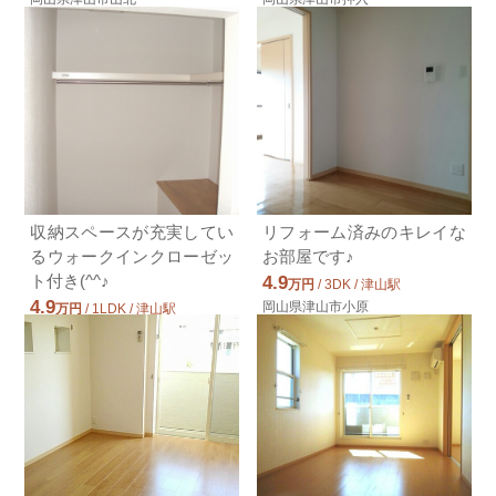
収納スペースが充実してい
リフォーム済みのキレイな
るウォークインクローゼッ
お部屋です♪
ト付き(^^♪
4.9
万円
/ 3DK / 津山駅
4.9
岡山県津山市小原
万円
/ 1LDK / 津山駅
岡山県津山市上河原