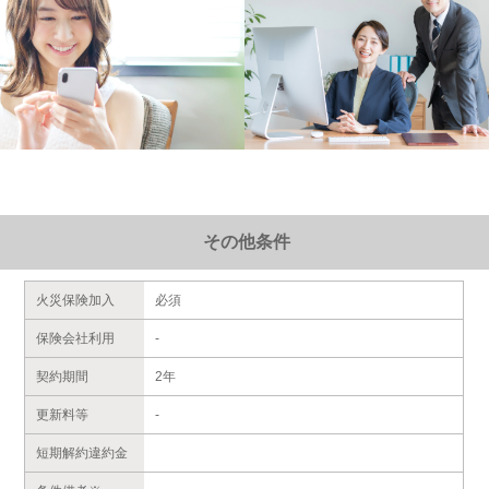
その他条件
火災保険加入
必須
保険会社利用
-
契約期間
2年
更新料等
-
短期解約違約金