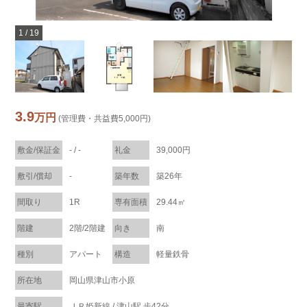
1
/
19
3.9
万円
(管理費・共益費5,000円)
敷金/保証金
- / -
礼金
39,000円
敷引/償却
-
築年数
築26年
間取り
1R
専有面積
29.44㎡
階建
2階/2階建
向き
南
種別
アパート
構造
軽量鉄骨
所在地
岡山県津山市小原
最寄駅
ＪＲ姫新線 / 津山駅 歩42分