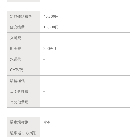
定額修繕費等
49,500円
鍵交換費
16,500円
入町費
-
町会費
200円/月
水道代
-
CATV代
-
駐輪場代
-
ゴミ処理費
-
その他費用
駐車場種別
空有
駐車場までの距
-