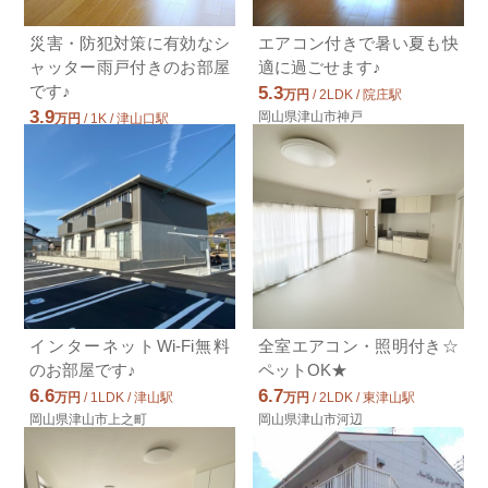
災害・防犯対策に有効なシ
エアコン付きで暑い夏も快
ャッター雨戸付きのお部屋
適に過ごせます♪
です♪
5.3
万円
/ 2LDK / 院庄駅
3.9
岡山県津山市神戸
万円
/ 1K / 津山口駅
岡山県津山市鉄砲町
インターネットWi-Fi無料
全室エアコン・照明付き☆
のお部屋です♪
ペットOK★
6.6
6.7
万円
/ 1LDK / 津山駅
万円
/ 2LDK / 東津山駅
岡山県津山市上之町
岡山県津山市河辺