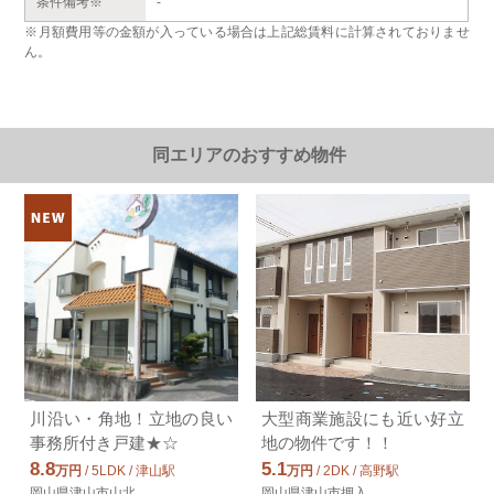
条件備考※
-
※月額費用等の金額が入っている場合は上記総賃料に計算されておりませ
ん。
同エリアのおすすめ物件
川沿い・角地！立地の良い
大型商業施設にも近い好立
事務所付き戸建★☆
地の物件です！！
8.8
5.1
万円
/ 5LDK / 津山駅
万円
/ 2DK / 高野駅
岡山県津山市山北
岡山県津山市押入