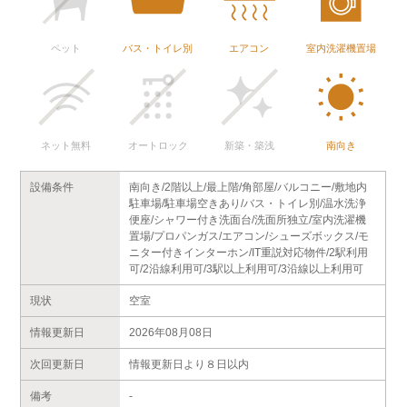
ペット
バス・トイレ別
エアコン
室内洗濯機置場
ネット無料
オートロック
新築・築浅
南向き
設備条件
南向き/2階以上/最上階/角部屋/バルコニー/敷地内
駐車場/駐車場空きあり/バス・トイレ別/温水洗浄
便座/シャワー付き洗面台/洗面所独立/室内洗濯機
置場/プロパンガス/エアコン/シューズボックス/モ
ニター付きインターホン/IT重説対応物件/2駅利用
可/2沿線利用可/3駅以上利用可/3沿線以上利用可
現状
空室
情報更新日
2026年08月08日
次回更新日
情報更新日より８日以内
備考
-