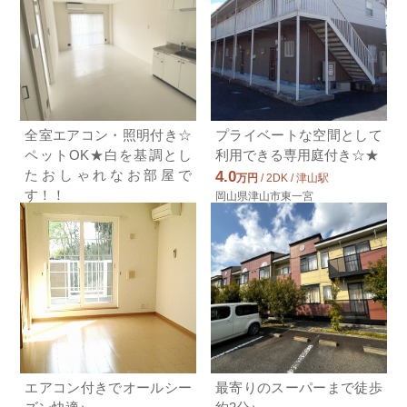
全室エアコン・照明付き☆
プライベートな空間として
ペットOK★白を基調とし
利用できる専用庭付き☆★
たおしゃれなお部屋で
4.0
万円
/ 2DK / 津山駅
す！！
岡山県津山市東一宮
6.7
万円
/ 2LDK / 東津山駅
岡山県津山市河辺
エアコン付きでオールシー
最寄りのスーパーまで徒歩